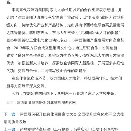
赢。
李明东代表津西集团对东北大学长期以来的合作支持表示感谢，并
介绍了津西集团认真贯彻落实国家产业政策，以“专长高”战略为转型升
级方向，持续优化产业和产品结构，走出具有津西特色绿色高质量发展
之路等情况。李明东表示，东北大学被誉为“共和国冶金人才的摇篮”，
创办中国首批工业电气化自动化专业，与津西集团产业发展方向高度契
合，2013年双方联合成立型钢研发中心，通过密切合作、协同创新，
建立了良好的合作基础。希望双方优势互补，依托东北大学的人才资源
优势，加强创新人才培养，探索校企协同育人新路径，开展更多实质性
的项目交流与合作，共同谱写校企合作的新篇章。
在合作交流座谈环节，双方围绕人才培养、科研成果转化、技术创
新等方面展开深入交流。
会前，在刘延晖的陪同下，李明东一行参观了东北大学校史馆。
标签：
津西集团
津西钢铁
河北津西
津西官网
下一篇：
津西股份召开信息化项目启动大会 全面提升信息化水平 全力推
动高质量发展
上一篇：
跨省驰援特高压输电工程抢险，为重庆江电点赞！
分享按钮