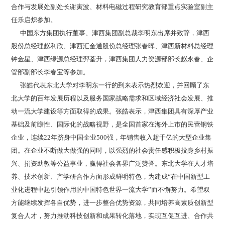
合作与发展处副处长谢寅波、材料电磁过程研究教育部重点实验室副主
任乐启炽参加。
中国东方集团执行董事、津西集团副总裁李明东出席并致辞，津西
股份总经理赵利欣、津西汇金通股份总经理张春晖、津西新材料总经理
钟金星、津西绿源总经理羿荃升，津西集团人力资源部部长赵永春、企
管部副部长李春宝等参加。
张皓代表东北大学对李明东一行的到来表示热烈欢迎，并回顾了东
北大学的百年发展历程以及服务国家战略需求和区域经济社会发展、推
动一流大学建设等方面取得的成果。张皓表示，津西集团具有深厚产业
基础及前瞻性、国际化的战略视野，是全国首家在海外上市的民营钢铁
企业，连续22年跻身中国企业500强，年销售收入超千亿的大型企业集
团。在企业不断做大做强的同时，以强烈的社会责任感积极投身乡村振
兴、捐资助教等公益事业，赢得社会各界广泛赞誉。东北大学在人才培
养、技术创新、产学研合作方面形成鲜明特色，为建成“在中国新型工
业化进程中起引领作用的中国特色世界一流大学”而不懈努力。希望双
方能继续发挥各自优势，进一步整合优势资源，共同培养高素质创新型
复合人才，努力推动科技创新和成果转化落地，实现互促互进、合作共