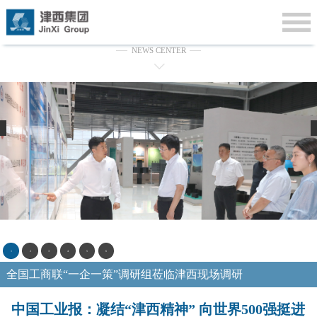
新闻中心
NEWS CENTER
1
2
3
4
5
6
全国工商联“一企一策”调研组莅临津西现场调研
中国工业报：凝结“津西精神” 向世界500强挺进