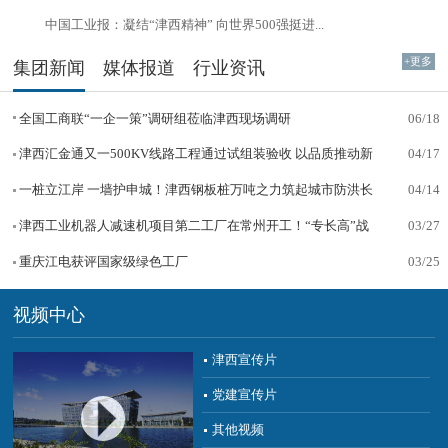
中国工业报：凝结“津西精神” 向世界500强挺进...
+更多
集团新闻
媒体报道
行业资讯
全国工商联“一企一策”调研组莅临津西现场调研
06/18
津西汇金通又一500KV线路工程通过试组装验收 以品质推动新
04/17
能源高质量
一桩立江岸 一墙护申城！津西钢板桩万吨之力筑起城市防洪长
04/14
城
津西工业机器人减速机项目第二工厂在常州开工！“专长高”战
03/27
略再启新局
重庆江电获评国家级绿色工厂
03/25
视频中心
津西宣传片
党建宣传片
其他视频